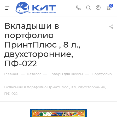
0
Вкладыши в
портфолио
ПринтПлюс , 8 л.,
двухсторонние,
ПФ-022
—
—
—
Главная
Каталог
Товары для школы
Портфолио
—
Вкладыши в портфолио ПринтПлюс , 8 л., двухсторонние,
ПФ-022