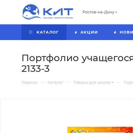
Ростов-на-Дону
КАТАЛОГ
АКЦИИ
НОВ
Портфолио учащегося 
2133-3
—
—
—
Главная
Каталог
Товары для школы
Пор