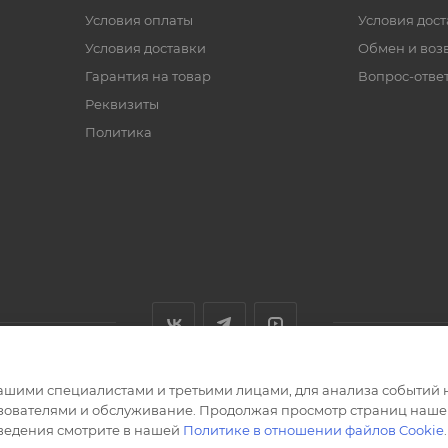
Условия оплаты
Условия дос
Условия доставки
Обмен и воз
Гарантия на товар
Вопрос-отве
Реквизиты
Политика
ашими специалистами и третьими лицами, для анализа событий н
ьзователями и обслуживание. Продолжая просмотр страниц нашег
сведения смотрите в нашей
Политике в отношении файлов Cookie
.