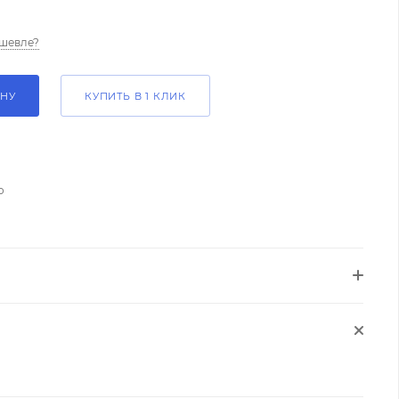
шевле?
ИНУ
КУПИТЬ В 1 КЛИК
о