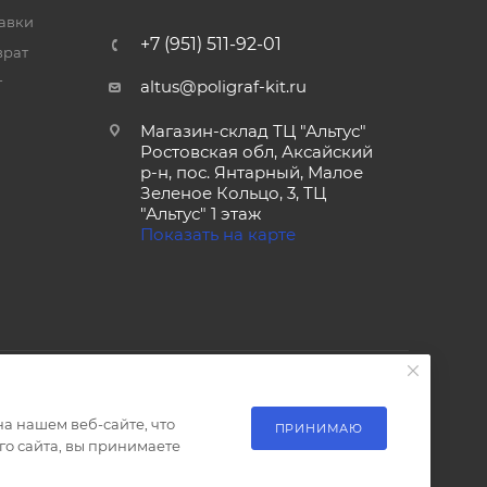
тавки
+7 (951) 511-92-01
врат
т
altus@poligraf-kit.ru
Магазин-склад ТЦ "Альтус"
Ростовская обл, Аксайский
р-н, пос. Янтарный, Малое
Зеленое Кольцо, 3, ТЦ
"Альтус" 1 этаж
Показать на карте
а нашем веб-сайте, что
ПРИНИМАЮ
о сайта, вы принимаете