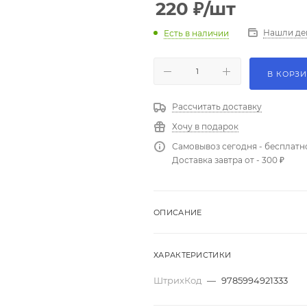
220
₽
/шт
Нашли де
Есть в наличии
В КОРЗ
Рассчитать доставку
Хочу в подарок
Самовывоз сегодня - бесплатн
Доставка завтра от - 300 ₽
ОПИСАНИЕ
ХАРАКТЕРИСТИКИ
ШтрихКод
—
9785994921333