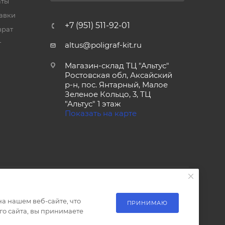
аты
тавки
+7 (951) 511-92-01
врат
т
altus@poligraf-kit.ru
Магазин-склад ТЦ "Альтус"
Ростовская обл, Аксайский
р-н, пос. Янтарный, Малое
Зеленое Кольцо, 3, ТЦ
"Альтус" 1 этаж
Показать на карте
а нашем веб-сайте, что
ПРИНИМАЮ
о сайта, вы принимаете