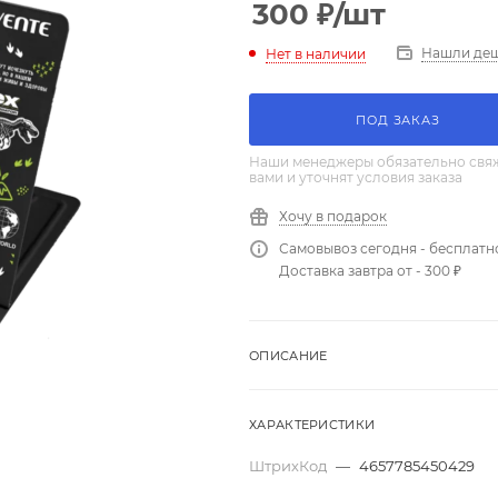
300
₽
/шт
Нашли де
Нет в наличии
ПОД ЗАКАЗ
Наши менеджеры обязательно свяж
вами и уточнят условия заказа
Хочу в подарок
Самовывоз сегодня - бесплатн
Доставка завтра от - 300 ₽
ОПИСАНИЕ
ХАРАКТЕРИСТИКИ
ШтрихКод
—
4657785450429