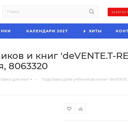
ЗАРЕГИС
ИНКИ
КАЛЕНДАРИ 2027
ХИТЫ
КОН
ов и книг 'deVENTE.T-REX',
, 8063320
—
тавки для книг
Подставка дляя учбеников и книг 'deVENTE.T-