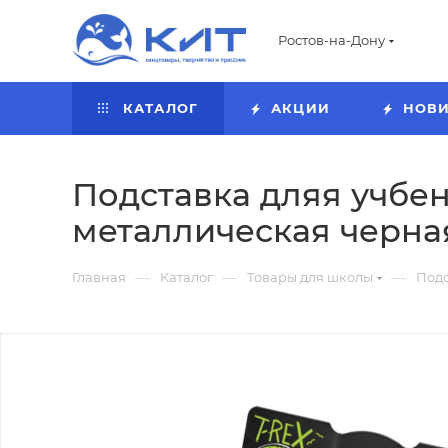
Ростов-на-Дону
КАТАЛОГ
АКЦИИ
НОВ
Подставка дляя учбеник
металлическая черная
—
—
—
Главная
Каталог
Товары для школы
Подс