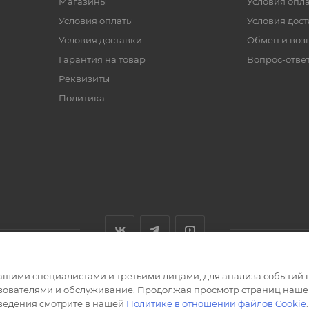
Магазины
Условия опл
Условия оплаты
Условия дос
Условия доставки
Обмен и воз
Гарантия на товар
Вопрос-отве
Реквизиты
Политика
ашими специалистами и третьими лицами, для анализа событий н
ьзователями и обслуживание. Продолжая просмотр страниц нашег
сведения смотрите в нашей
Политике в отношении файлов Cookie
.