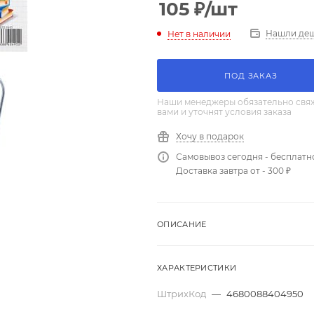
105
₽
/шт
Нашли де
Нет в наличии
ПОД ЗАКАЗ
Наши менеджеры обязательно свяж
вами и уточнят условия заказа
Хочу в подарок
Самовывоз сегодня - бесплатн
Доставка завтра от - 300 ₽
ОПИСАНИЕ
ХАРАКТЕРИСТИКИ
ШтрихКод
—
4680088404950