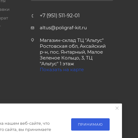
аты
тавки
+7 (951) 511-92-01
врат
т
altus@poligraf-kit.ru
Магазин-склад ТЦ "Альтус"
Ростовская обл, Аксайский
р-н, пос. Янтарный, Малое
Зеленое Кольцо, 3, ТЦ
"Альтус" 1 этаж
Показать на карте
а нашем веб-сайте, что
ПРИНИМАЮ
о сайта, вы принимаете