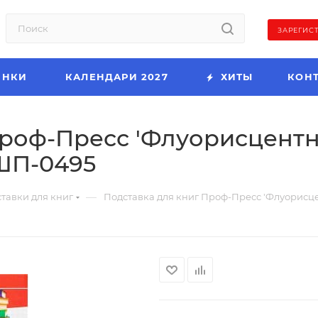
ЗАРЕГИС
ИНКИ
КАЛЕНДАРИ 2027
ХИТЫ
КОН
Проф-Пресс 'Флуорисцентн
ШП-0495
—
тавки для книг
Подставка для книг Проф-Пресс 'Флуорисц