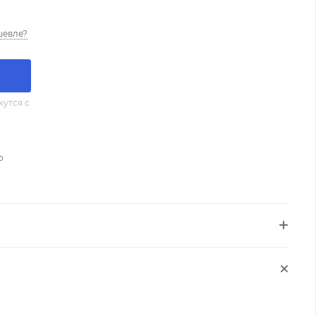
шевле?
утся с
о