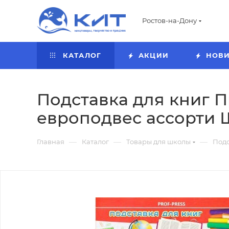
Ростов-на-Дону
КАТАЛОГ
АКЦИИ
НОВ
Подставка для книг 
европодвес ассорти 
—
—
—
Главная
Каталог
Товары для школы
Подс