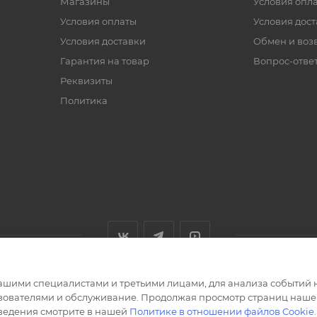
Магазины
Условия опл
Условия оплаты
Условия дос
Условия доставки
Обмен и воз
Гарантия на товар
Вопрос-отве
Реквизиты
Политика
ашими специалистами и третьими лицами, для анализа событий н
ьзователями и обслуживание. Продолжая просмотр страниц нашег
сведения смотрите в нашей
Политике в отношении файлов Cookie
.