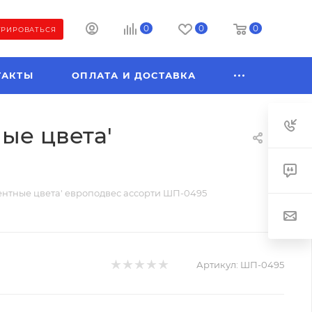
0
0
0
ТРИРОВАТЬСЯ
ТАКТЫ
ОПЛАТА И ДОСТАВКА
ые цвета'
ентные цвета' европодвес ассорти ШП-0495
Артикул:
ШП-0495