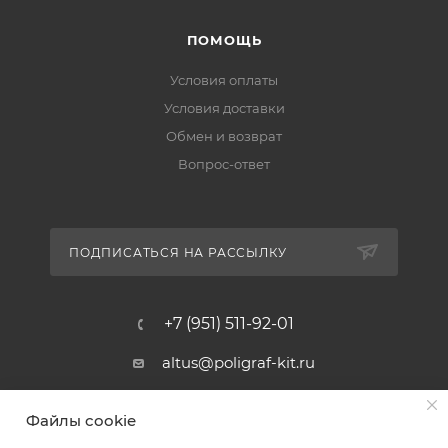
ПОМОЩЬ
Условия оплаты
Условия доставки
Обмен и возврат
Вопрос-ответ
ПОДПИСАТЬСЯ НА РАССЫЛКУ
+7 (951) 511-92-01
altus@poligraf-kit.ru
Магазин-склад ТЦ "Альтус"
Файлы cookie
Ростовская обл, Аксайский р-н,
пос. Янтарный, Малое Зеленое