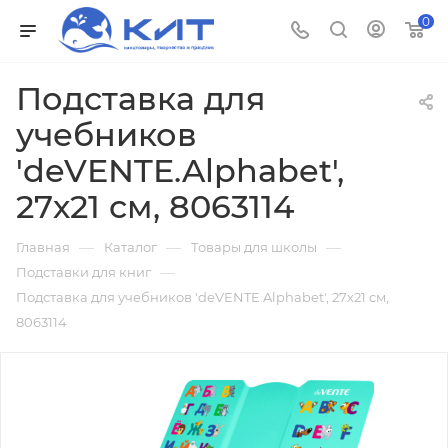
0
Подставка для
учебников
'deVENTE.Alphabet',
27х21 см, 8063114
—
—
—
Главная
Каталог
Товары для школы
—
Подставки для книг
Подставка для учебников 'deVENTE.Alphabet', 27х21 см,
8063114