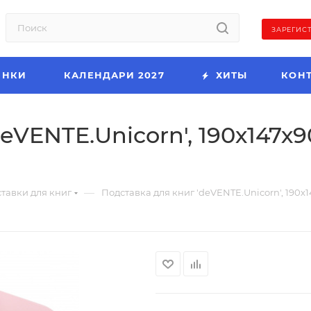
ЗАРЕГИС
ИНКИ
КАЛЕНДАРИ 2027
ХИТЫ
КОН
eVENTE.Unicorn', 190х147х
—
тавки для книг
Подставка для книг 'deVENTE.Unicorn', 190х1