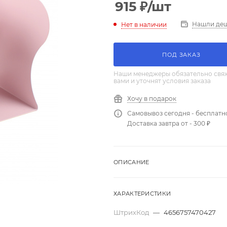
915
₽
/шт
Нашли де
Нет в наличии
ПОД ЗАКАЗ
Наши менеджеры обязательно свяж
вами и уточнят условия заказа
Хочу в подарок
Самовывоз сегодня - бесплатн
Доставка завтра от - 300 ₽
ОПИСАНИЕ
ХАРАКТЕРИСТИКИ
ШтрихКод
—
4656757470427