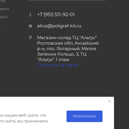
аты
тавки
+7 (951) 511-92-01
врат
т
altus@poligraf-kit.ru
Магазин-склад ТЦ "Альтус"
Ростовская обл, Аксайский
р-н, пос. Янтарный, Малое
Зеленое Кольцо, 3, ТЦ
"Альтус" 1 этаж
Показать на карте
а нашем веб-сайте, что
ПРИНИМАЮ
о сайта, вы принимаете