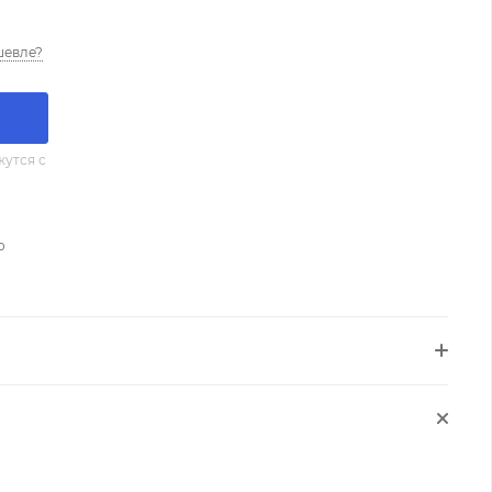
шевле?
утся с
о