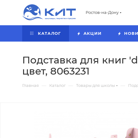
Ростов-на-Дону
КАТАЛОГ
АКЦИИ
НОВ
Подставка для книг 'd
цвет, 8063231
—
—
—
Главная
Каталог
Товары для школы
Подс