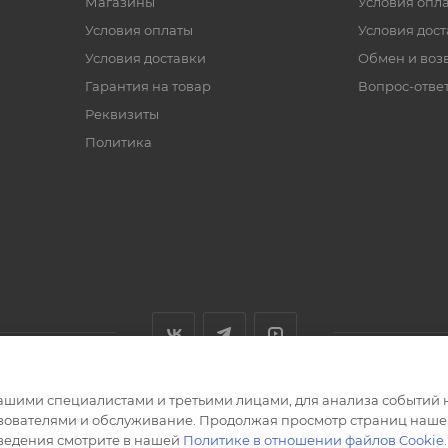
Магазины
Условия опл
Условия оплаты
Условия дос
Условия доставки
Обмен и воз
Гарантия на товар
Вопрос-отве
Реквизиты
Политика
ашими специалистами и третьими лицами, для анализа событий н
ьзователями и обслуживание. Продолжая просмотр страниц нашег
сведения смотрите в нашей
Политике в отношении файлов Cookie
.