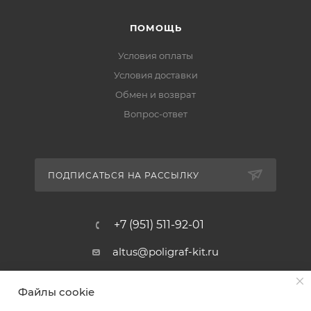
ПОМОЩЬ
Условия оплаты
Условия доставки
Обмен и возврат
Вопрос-ответ
ПОДПИСАТЬСЯ НА РАССЫЛКУ
+7 (951) 511-92-01
altus@poligraf-kit.ru
Магазин-склад ТЦ "Альтус"
Файлы cookie
Ростовская обл, Аксайский р-н,
пос. Янтарный, Малое Зеленое