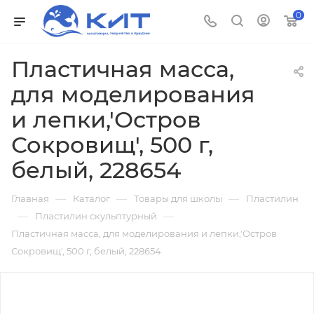
0
Пластичная масса,
для моделирования
и лепки,'Остров
Сокровищ', 500 г,
белый, 228654
—
—
—
Главная
Каталог
Товары для школы
Пластилин
—
—
Пластилин скульптурный
Пластичная масса, для моделирования и лепки,'Остров
Сокровищ', 500 г, белый, 228654