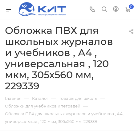
0
Обложка ПВХ для
школьных журналов
и учебников , А4 ,
универсальная , 120
мкм, 305х560 мм,
229339
—
—
—
Главная
Каталог
Товары для школы
—
Обложки для учебников и тетрадей
Обложка ПВХ для школьных журналов и учебников , А4 ,
универсальная , 120 мкм, 305х560 мм, 229339