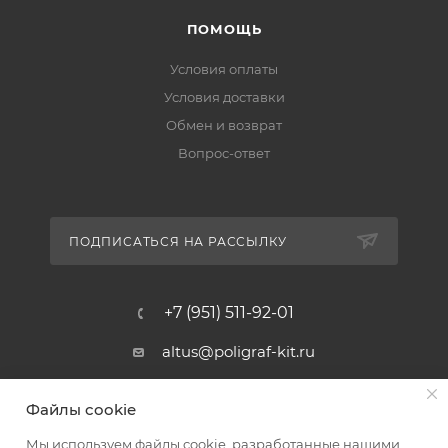
ПОМОЩЬ
Условия оплаты
Условия доставки
Обмен и возврат
Вопрос-ответ
ПОДПИСАТЬСЯ НА РАССЫЛКУ
+7 (951) 511-92-01
altus@poligraf-kit.ru
Магазин-склад ТЦ "Альтус"
Файлы cookie
Ростовская обл, Аксайский р-н,
пос. Янтарный, Малое Зеленое
Мы используем файлы cookie, разработанные нашими