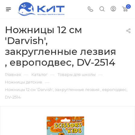
0
Ножницы 12 см
'Darvish',
закругленные лезвия
, европодвес, DV-2514
—
—
—
Главная
Каталог
Товары для школы
—
Ножницы детские
Ножницы 12 см 'Darvish', закругленные лезвия , европодвес,
DV-2514