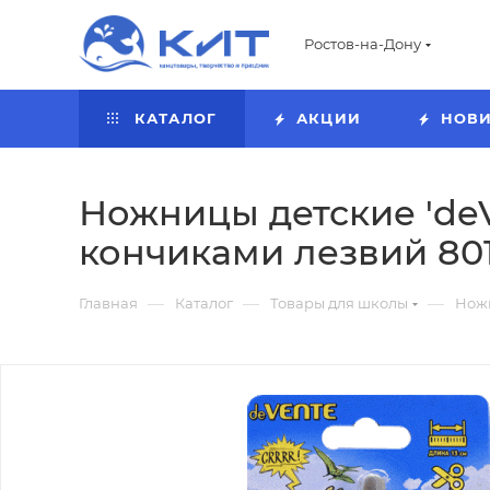
Ростов-на-Дону
КАТАЛОГ
АКЦИИ
НОВ
Ножницы детские 'deV
кончиками лезвий 80
—
—
—
Главная
Каталог
Товары для школы
Нож