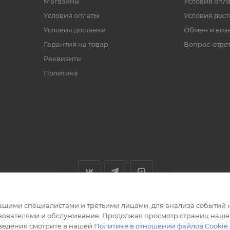
Магазины
Условия опл
Условия оплаты
Условия дос
Условия доставки
Обмен и воз
Гарантия на товар
Вопрос-отве
Реквизиты
Политика
ашими специалистами и третьими лицами, для анализа событий н
ьзователями и обслуживание. Продолжая просмотр страниц нашег
сведения смотрите в нашей
Политике в отношении файлов Cookie
.