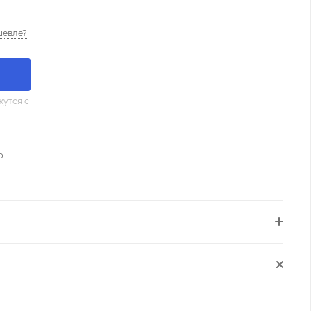
шевле?
утся с
о