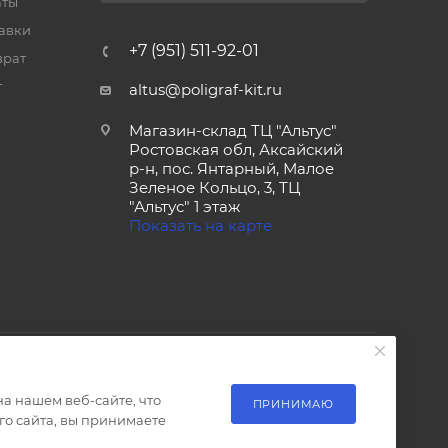
аты
тавки
+7 (951) 511-92-01
врат
т
altus@poligraf-kit.ru
Магазин-склад ТЦ "Альтус"
Ростовская обл, Аксайский
р-н, пос. Янтарный, Малое
Зеленое Кольцо, 3, ТЦ
"Альтус" 1 этаж
Показать на карте
а нашем веб-сайте, что
ПРИНИМАЮ
о сайта, вы принимаете