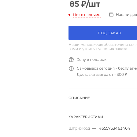
85
₽
/шт
Нашли де
Нет в наличии
ПОД ЗАКАЗ
Наши менеджеры обязательно свяж
вами и уточнят условия заказа
Хочу в подарок
Самовывоз сегодня - бесплатн
Доставка завтра от - 300 ₽
ОПИСАНИЕ
ХАРАКТЕРИСТИКИ
ШтрихКод
—
4655753463464