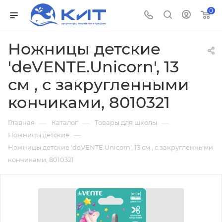
0
Ножницы детские
'deVENTE.Unicorn', 13
см , с закругленными
кончиками, 8010321
—
—
—
Главная
Каталог
Товары для школы
—
Ножницы детские
Ножницы детские 'deVENTE.Unicorn', 13 см , с закругленными
кончиками, 8010321