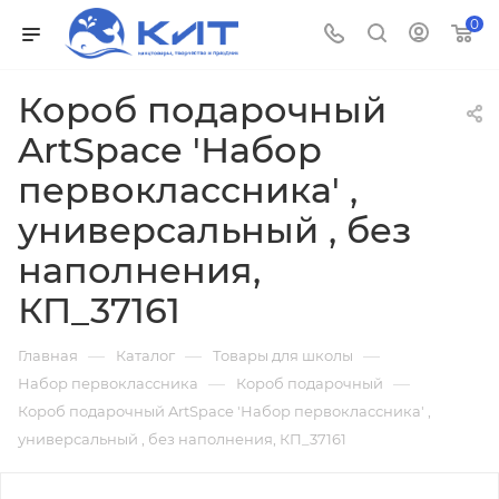
0
Короб подарочный
ArtSpace 'Набор
первоклассника' ,
универсальный , без
наполнения,
КП_37161
—
—
—
Главная
Каталог
Товары для школы
—
—
Набор первоклассника
Короб подарочный
Короб подарочный ArtSpace 'Набор первоклассника' ,
универсальный , без наполнения, КП_37161