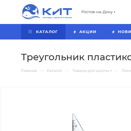
Ростов-на-Дону
КАТАЛОГ
АКЦИИ
НОВ
Треугольник пластиков
—
—
—
Главная
Каталог
Товары для школы
Лин