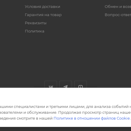
Условия доставки
Обмен и воз
Гарантия на товар
Вопрос-отве
Реквизиты
Политика
ашими специалистами и третьими лицами, для анализа событий н
ьзователями и обслуживание. Продолжая просмотр страниц нашег
сведения смотрите в нашей
Политике в отношении файлов Cookie
.