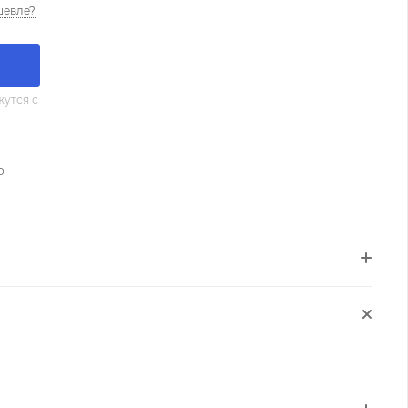
шевле?
утся с
о