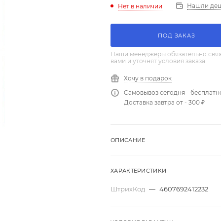
Нашли де
Нет в наличии
ПОД ЗАКАЗ
Наши менеджеры обязательно свяж
вами и уточнят условия заказа
Хочу в подарок
Самовывоз сегодня - бесплатн
Доставка завтра от - 300 ₽
ОПИСАНИЕ
ХАРАКТЕРИСТИКИ
ШтрихКод
—
4607692412232