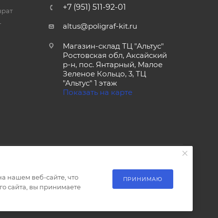
+7 (951) 511-92-01
врат
т
altus@poligraf-kit.ru
Магазин-склад ТЦ "Альтус"
Ростовская обл, Аксайский
р-н, пос. Янтарный, Малое
Зеленое Кольцо, 3, ТЦ
"Альтус" 1 этаж
Показать на карте
а нашем веб-сайте, что
ПРИНИМАЮ
о сайта, вы принимаете