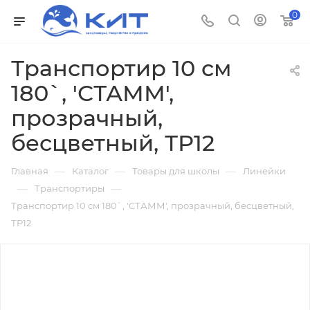
0
Транспортир 10 см
180`, 'СТАММ',
прозрачный,
бесцветный, ТР12
—
—
—
Главная
Каталог
Товары для школы
Линейки
—
—
Транспортиры
Транспортир 10 см 180`, 'СТАММ', прозрачный, бесцветный,
ТР12