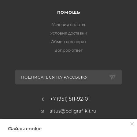
ПОМОЩЬ
Условия оплаты
Условия доставки
Обмен и возврат
Вопрос-ответ
ПОДПИСАТЬСЯ НА РАССЫЛКУ
+7 (951) 511-92-01
altus@poligraf-kit.ru
Магазин-склад ТЦ "Альтус"
Файлы cookie
Ростовская обл, Аксайский р-н,
пос. Янтарный, Малое Зеленое