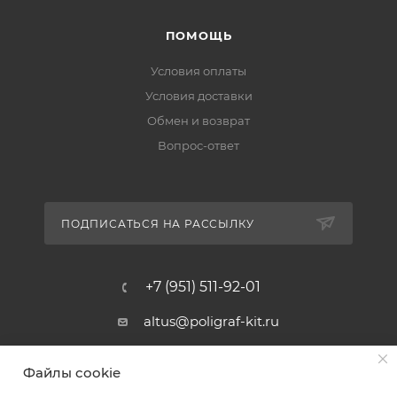
ПОМОЩЬ
Условия оплаты
Условия доставки
Обмен и возврат
Вопрос-ответ
ПОДПИСАТЬСЯ НА РАССЫЛКУ
+7 (951) 511-92-01
altus@poligraf-kit.ru
Магазин-склад ТЦ "Альтус"
Файлы cookie
Ростовская обл, Аксайский р-н,
пос. Янтарный, Малое Зеленое