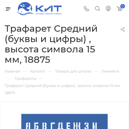
0
Трафарет Средний
(буквы и цифры) ,
высота символа 15
мм, 18875
—
—
—
Главная
Каталог
Товары для школы
Линейки
—
—
Трафареты
Трафарет Средний (буквы и цифры) , высота символа 15 мм,
18875