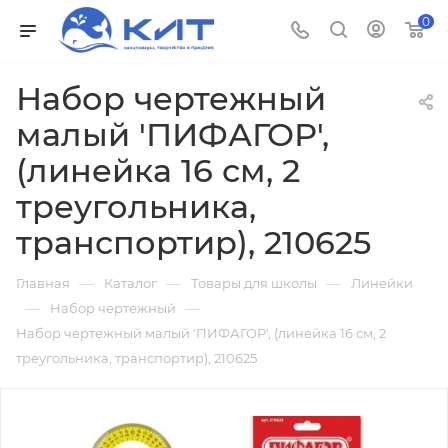
0
Набор чертежный
малый 'ПИФАГОР',
(линейка 16 см, 2
треугольника,
транспортир), 210625
—
—
—
Главная
Каталог
Товары для школы
Линейки
—
—
Набор чертежный
Набор чертежный малый 'ПИФАГОР', (линейка 16 см, 2
треугольника, транспортир), 210625