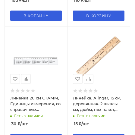
105
₽
/шт
110
₽
/шт
прозрачный, неоновый,
В КОРЗИНУ
В КОРЗИНУ
Линейка 20 см СТАММ,
Линейка, Alingar, 15 см,
Единицы измерения, со
деревянная. 2 шкалы
справочным
см, дюйм, пвх пакет,
материалом, ЛС01
AL3695-15
Есть в наличии
Есть в наличии
30
₽
/шт
15
₽
/шт