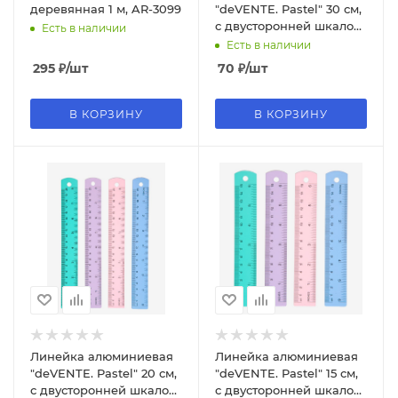
деревянная 1 м, AR-3099
"deVENTE. Pastel" 30 см,
с двусторонней шкалой,
Есть в наличии
ассорти 4 цвета, 5091533
Есть в наличии
295
₽
/шт
70
₽
/шт
В КОРЗИНУ
В КОРЗИНУ
Линейка алюминиевая
Линейка алюминиевая
"deVENTE. Pastel" 20 см,
"deVENTE. Pastel" 15 см,
с двусторонней шкалой,
с двусторонней шкалой,