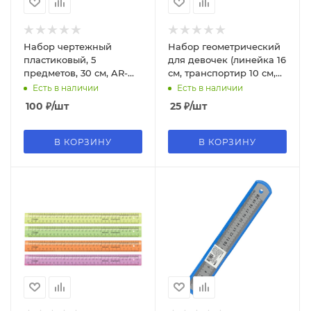
Набор чертежный
Набор геометрический
пластиковый, 5
для девочек (линейка 16
предметов, 30 см, AR-
см, транспортир 10 см,
3083
треугольник 10 см), НП-5
Есть в наличии
Есть в наличии
100
₽
/шт
25
₽
/шт
В КОРЗИНУ
В КОРЗИНУ