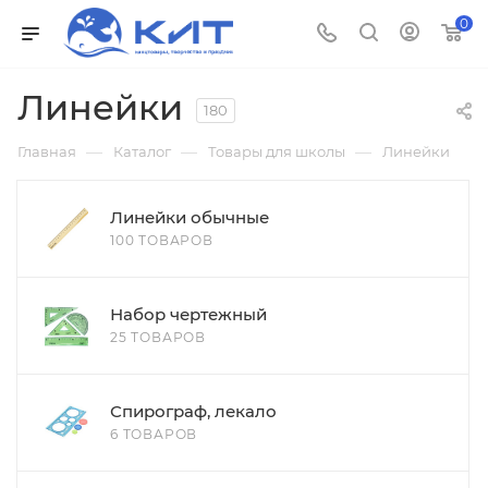
0
Линейки
180
—
—
—
Главная
Каталог
Товары для школы
Линейки
Линейки обычные
100 ТОВАРОВ
Набор чертежный
25 ТОВАРОВ
Спирограф, лекало
6 ТОВАРОВ