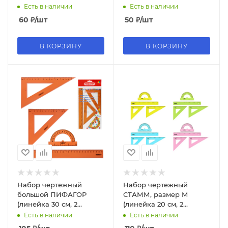
ассорти 4 цвета, 5091532
ассорти 4 цвета, 5091531
Есть в наличии
Есть в наличии
60
₽
/шт
50
₽
/шт
В КОРЗИНУ
В КОРЗИНУ
Набор чертежный
Набор чертежный
большой ПИФАГОР
СТАММ, размер M
(линейка 30 см, 2
(линейка 20 см, 2
треугольника,
треугольника,
Есть в наличии
Есть в наличии
транспортир),
транспортир), НЧ-30521