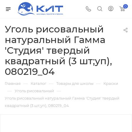
0
Уголь рисовальный
натуральный Гамма
'Студия' твердый
квадратный (3 шт;уп),
080219_04
—
—
—
Главная
Каталог
Товары для школы
Краски
—
—
Уголь рисовальный
Уголь рисовальный натуральный Гамма 'Студия' твердый
квадратный (3 шт;уп), 080219_04