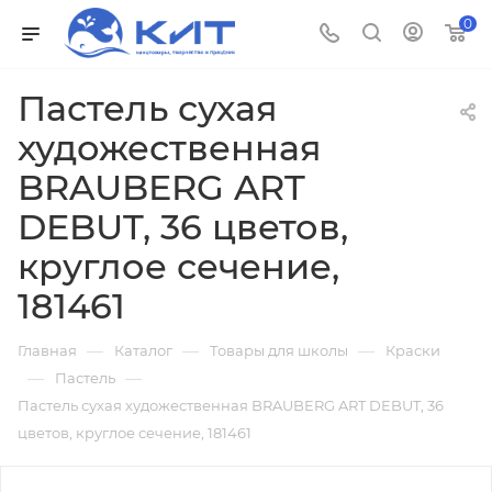
0
Пастель сухая
художественная
BRAUBERG ART
DEBUT, 36 цветов,
круглое сечение,
181461
—
—
—
Главная
Каталог
Товары для школы
Краски
—
—
Пастель
Пастель сухая художественная BRAUBERG ART DEBUT, 36
цветов, круглое сечение, 181461