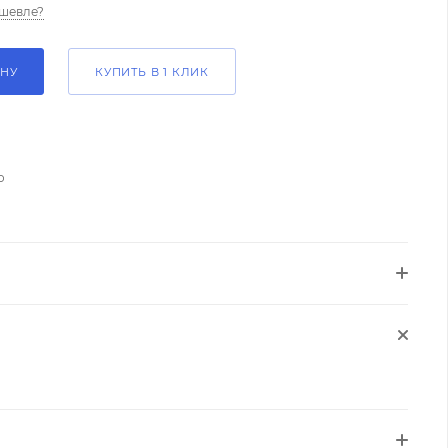
шевле?
ИНУ
КУПИТЬ В 1 КЛИК
о