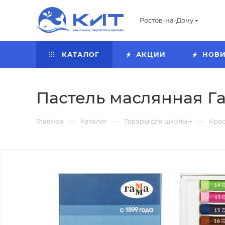
Ростов-на-Дону
КАТАЛОГ
АКЦИИ
НОВ
Пастель маслянная Гам
—
—
—
Главная
Каталог
Товары для школы
Кра