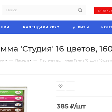
ЗАРЕГИС
ИНКИ
КАЛЕНДАРИ 2027
ХИТЫ
КОН
ма 'Студия' 16 цветов, 16
—
—
ски
Пастель
Пастель маслянная Гамма 'Студия' 16 цвет
385
₽
/шт