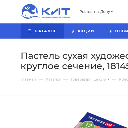
Ростов-на-Дону
КАТАЛОГ
АКЦИИ
НОВ
Пастель сухая художе
круглое сечение, 1814
—
—
—
Главная
Каталог
Товары для школы
Кра