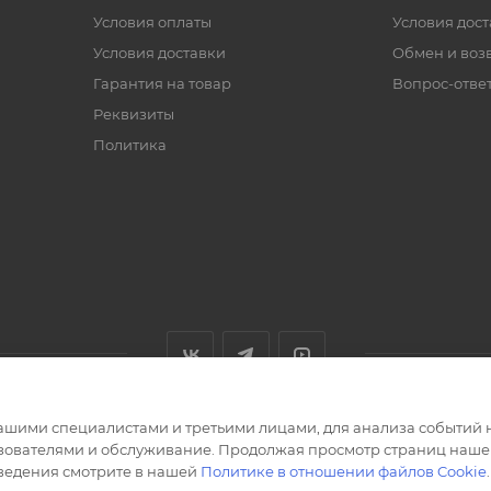
Условия оплаты
Условия дос
Условия доставки
Обмен и воз
Гарантия на товар
Вопрос-отве
Реквизиты
Политика
ашими специалистами и третьими лицами, для анализа событий н
ьзователями и обслуживание. Продолжая просмотр страниц нашег
сведения смотрите в нашей
Политике в отношении файлов Cookie
.