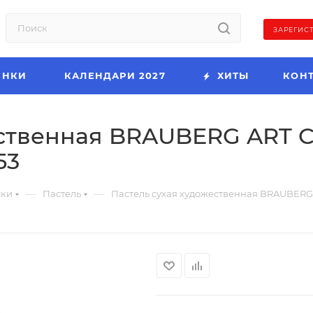
ЗАРЕГИС
ИНКИ
КАЛЕНДАРИ 2027
ХИТЫ
КОН
ственная BRAUBERG ART CL
53
—
—
ски
Пастель
Пастель сухая художественная BRAUBERG AR