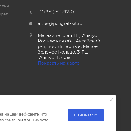
тавки
+7 (951) 511-92-01
врат
т
altus@poligraf-kit.ru
Магазин-склад ТЦ "Альтус"
Ростовская обл, Аксайский
р-н, пос. Янтарный, Малое
Зеленое Кольцо, 3, ТЦ
"Альтус" 1 этаж
Показать на карте
а нашем веб-сайте, что
ПРИНИМАЮ
о сайта, вы принимаете