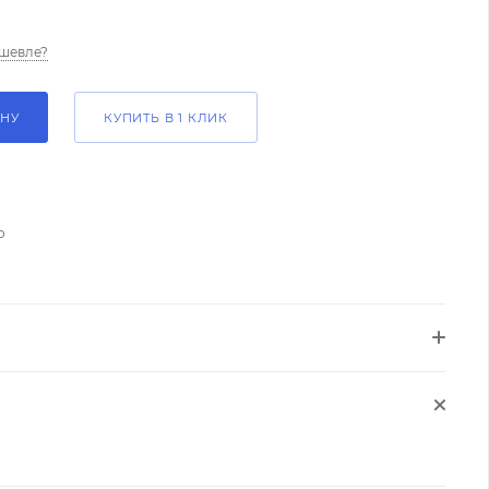
шевле?
ИНУ
КУПИТЬ В 1 КЛИК
о