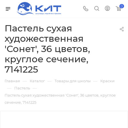
0
Пастель сухая
художественная
'Сонет', 36 цветов,
круглое сечение,
7141225
—
—
—
Главная
Каталог
Товары для школы
Краски
—
—
Пастель
Пастель сухая художественная 'Сонет', 36 цветов, круглое
сечение, 7141225