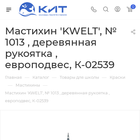
0
Мастихин 'KWELT', №
1013 , деревянная
рукоятка ,
европодвес, К-02539
—
—
—
Главная
Каталог
Товары для школы
Краски
—
—
Мастихины
Мастихин 'KWELT', № 1013 , деревянная рукоятка ,
европодвес, К-02539