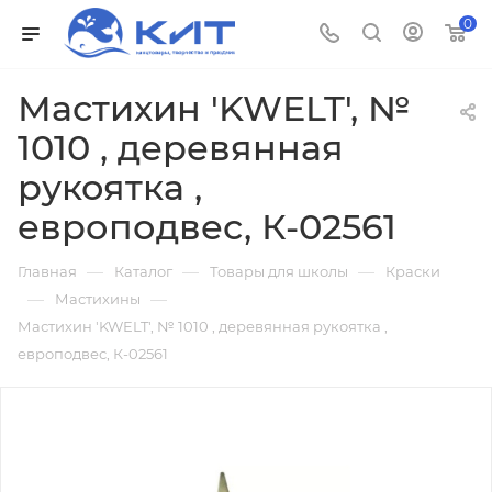
0
Мастихин 'KWELT', №
1010 , деревянная
рукоятка ,
европодвес, К-02561
—
—
—
Главная
Каталог
Товары для школы
Краски
—
—
Мастихины
Мастихин 'KWELT', № 1010 , деревянная рукоятка ,
европодвес, К-02561