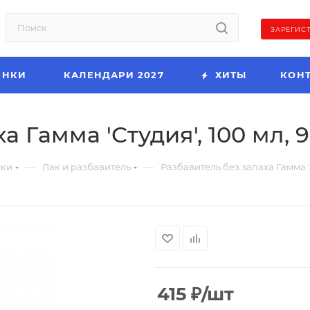
ЗАРЕГИС
ИНКИ
КАЛЕНДАРИ 2027
ХИТЫ
КОН
а Гамма 'Студия', 100 мл, 
—
—
ски
Лак и разбавитель
Разбавитель без запаха Гамма 'С
415
₽
/шт