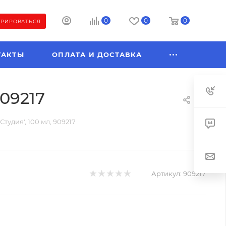
0
0
0
ТРИРОВАТЬСЯ
ТАКТЫ
ОПЛАТА И ДОСТАВКА
909217
тудия', 100 мл, 909217
Артикул:
909217