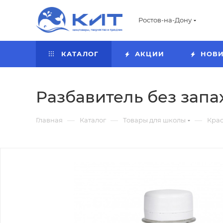
Ростов-на-Дону
КАТАЛОГ
АКЦИИ
НОВ
Разбавитель без запах
—
—
—
Главная
Каталог
Товары для школы
Кра