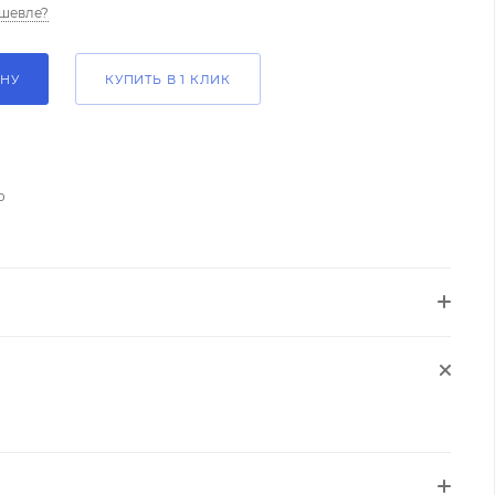
шевле?
ИНУ
КУПИТЬ В 1 КЛИК
о