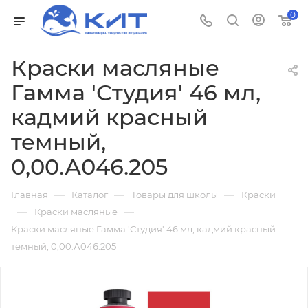
0
Краски масляные
Гамма 'Студия' 46 мл,
кадмий красный
темный,
0,00.А046.205
—
—
—
Главная
Каталог
Товары для школы
Краски
—
—
Краски масляные
Краски масляные Гамма 'Студия' 46 мл, кадмий красный
темный, 0,00.А046.205