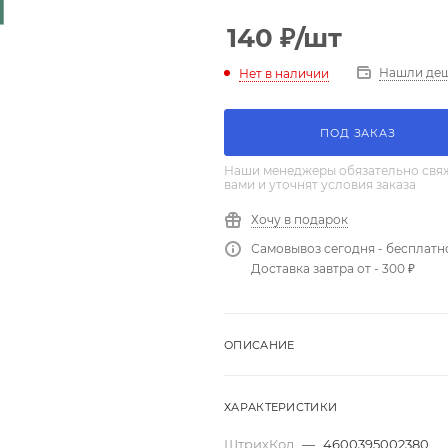
140
₽
/шт
Нашли де
Нет в наличии
ПОД ЗАКАЗ
Наши менеджеры обязательно свяж
вами и уточнят условия заказа
Хочу в подарок
Самовывоз сегодня - бесплатн
Доставка завтра от - 300 ₽
ОПИСАНИЕ
ХАРАКТЕРИСТИКИ
ШтрихКод
—
4600395002380