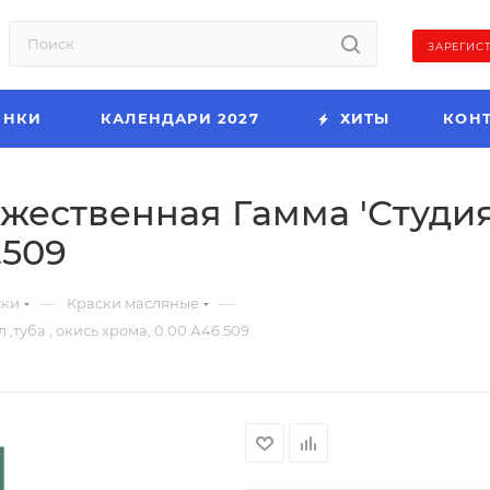
ЗАРЕГИС
ИНКИ
КАЛЕНДАРИ 2027
ХИТЫ
КОН
ественная Гамма 'Студия' ,
.509
—
—
ски
Краски масляные
,туба , окись хрома, 0.00.А46.509