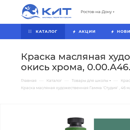
Ростов-на-Дону
КАТАЛОГ
АКЦИИ
НОВ
Краска масляная худож
окись хрома, 0.00.А46
—
—
—
Главная
Каталог
Товары для школы
Кра
Краска масляная художественная Гамма 'Студия' , 46 мл 