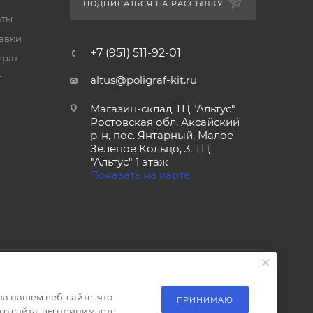
ПОДПИСАТЬСЯ НА РАССЫЛКУ
аты
тавки
+7 (951) 511-92-01
врат
т
altus@poligraf-kit.ru
Магазин-склад ТЦ "Альтус"
Ростовская обл, Аксайский
р-н, пос. Янтарный, Малое
Зеленое Кольцо, 3, ТЦ
"Альтус" 1 этаж
Показать на карте
а нашем веб-сайте, что
ПРИНИМАЮ
о сайта, вы принимаете