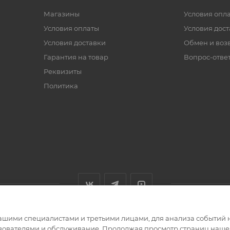
Магазины
Условия опл
Условия оплаты
Условия дос
Условия доставки
Обмен и воз
Гарантия на товар
Вопрос-отве
Реквизиты
Политика
ашими специалистами и третьими лицами, для анализа событий н
ьзователями и обслуживание. Продолжая просмотр страниц нашег