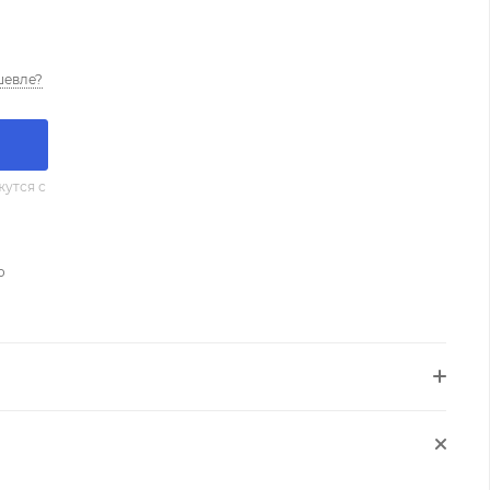
шевле?
утся с
о