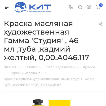
0
Краска масляная
художественная
Гамма 'Студия' , 46
мл ,туба ,кадмий
желтый, 0,00.А046.117
—
—
—
Главная
Каталог
Товары для школы
Краски
—
—
Краски масляные
Краска масляная художественная Гамма 'Студия' , 46 мл
,туба ,кадмий желтый, 0,00.А046.117