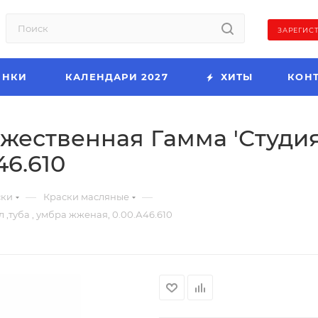
ЗАРЕГИС
ИНКИ
КАЛЕНДАРИ 2027
ХИТЫ
КОН
ественная Гамма 'Студия' ,
46.610
—
—
ски
Краски масляные
 ,туба , умбра жженая, 0.00.А46.610