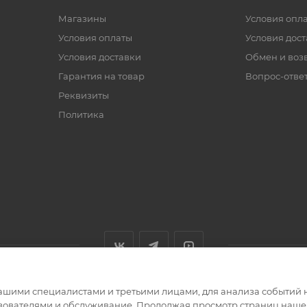
Магазины
Условия опл
Условия оплаты
Условия дос
Условия доставки
Обмен и воз
Гарантия на товар
Вопрос-отве
Реквизиты
Политика
ашими специалистами и третьими лицами, для анализа событий н
ьзователями и обслуживание. Продолжая просмотр страниц нашег