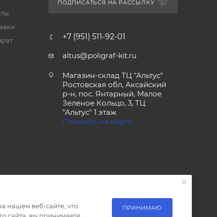
ПОДПИСАТЬСЯ НА РАССЫЛКУ
аты
тавки
+7 (951) 511-92-01
врат
т
altus@poligraf-kit.ru
Магазин-склад ТЦ "Альтус"
Ростовская обл, Аксайский
р-н, пос. Янтарный, Малое
Зеленое Кольцо, 3, ТЦ
"Альтус" 1 этаж
Показать на карте
а нашем веб-сайте, что
ПРИНИМАЮ
о сайта, вы принимаете