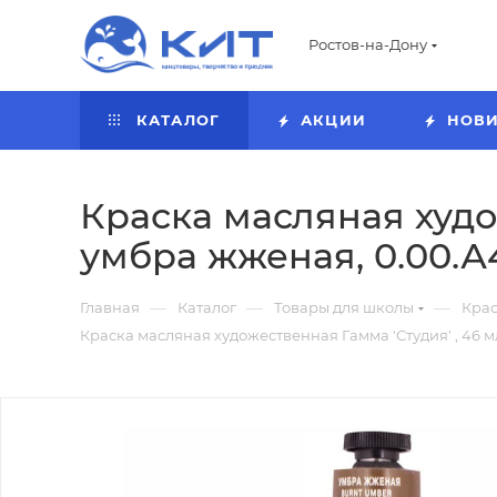
Ростов-на-Дону
КАТАЛОГ
АКЦИИ
НОВ
Краска масляная худож
умбра жженая, 0.00.А
—
—
—
Главная
Каталог
Товары для школы
Кра
Краска масляная художественная Гамма 'Студия' , 46 мл