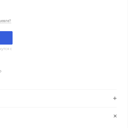
шевле?
утся с
о