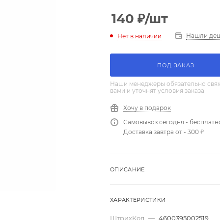
140
₽
/шт
Нашли де
Нет в наличии
ПОД ЗАКАЗ
Наши менеджеры обязательно свяж
вами и уточнят условия заказа
Хочу в подарок
Самовывоз сегодня - бесплатн
Доставка завтра от - 300 ₽
ОПИСАНИЕ
ХАРАКТЕРИСТИКИ
ШтрихКод
—
4600395002519