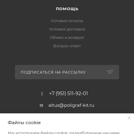
ПОМОЩЬ
Условия оплаты
Условия доставки
Обмен и возврат
Вопрос-ответ
ПОДПИСАТЬСЯ НА РАССЫЛКУ
+7 (951) 511-92-01
altus@poligraf-kit.ru
Магазин-склад ТЦ "Альтус"
Файлы cookie
Ростовская обл, Аксайский р-н,
пос. Янтарный, Малое Зеленое
Мы используем файлы cookie, разработанные нашими