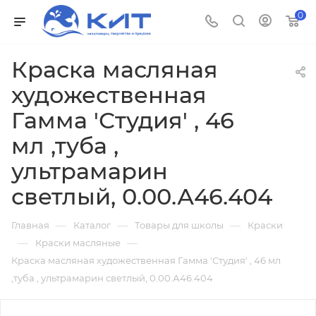
0
Краска масляная
художественная
Гамма 'Студия' , 46
мл ,туба ,
ультрамарин
светлый, 0.00.А46.404
—
—
—
Главная
Каталог
Товары для школы
Краски
—
—
Краски масляные
Краска масляная художественная Гамма 'Студия' , 46 мл
,туба , ультрамарин светлый, 0.00.А46.404