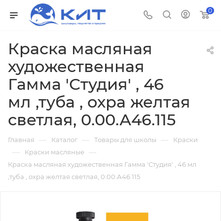
0
Краска масляная
художественная
Гамма 'Студия' , 46
мл ,туба , охра желтая
светлая, 0.00.А46.115
—
—
—
Главная
Каталог
Товары для школы
Краски
—
—
Краски масляные
Краска масляная художественная Гамма 'Студия' , 46 мл
,туба , охра желтая светлая, 0.00.А46.115