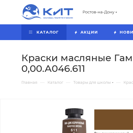
Ростов-на-Дону
КАТАЛОГ
АКЦИИ
НОВ
Краски масляные Гамм
0,00.А046.611
—
—
—
Главная
Каталог
Товары для школы
Кра