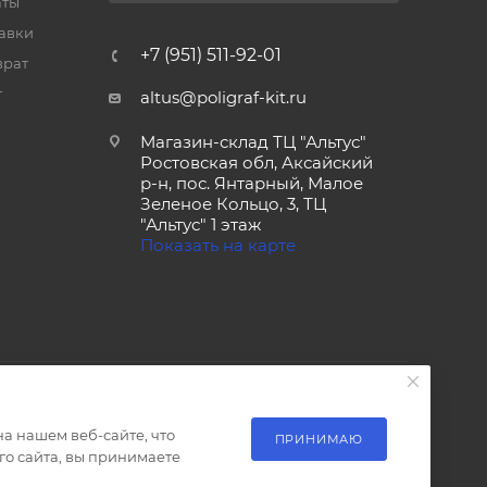
аты
тавки
+7 (951) 511-92-01
врат
т
altus@poligraf-kit.ru
Магазин-склад ТЦ "Альтус"
Ростовская обл, Аксайский
р-н, пос. Янтарный, Малое
Зеленое Кольцо, 3, ТЦ
"Альтус" 1 этаж
Показать на карте
а нашем веб-сайте, что
ПРИНИМАЮ
о сайта, вы принимаете