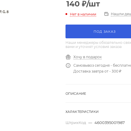
140
₽
/шт
Нашли де
Нет в наличии
ПОД ЗАКАЗ
Наши менеджеры обязательно свяж
вами и уточнят условия заказа
Хочу в подарок
Самовывоз сегодня - бесплатн
Доставка завтра от - 300 ₽
ОПИСАНИЕ
ХАРАКТЕРИСТИКИ
ШтрихКод
—
4600395001987