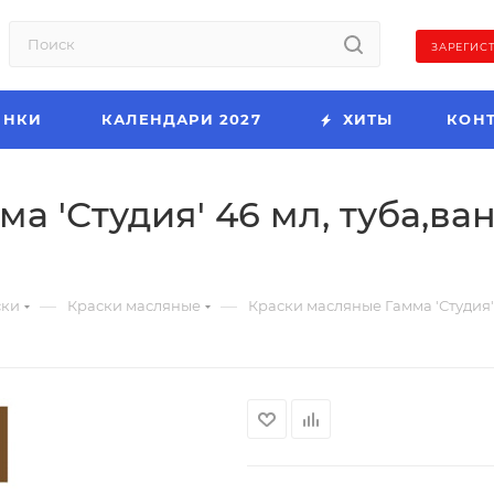
ЗАРЕГИС
ИНКИ
КАЛЕНДАРИ 2027
ХИТЫ
КОН
а 'Студия' 46 мл, туба,ва
—
—
ски
Краски масляные
Краски масляные Гамма 'Студия' 