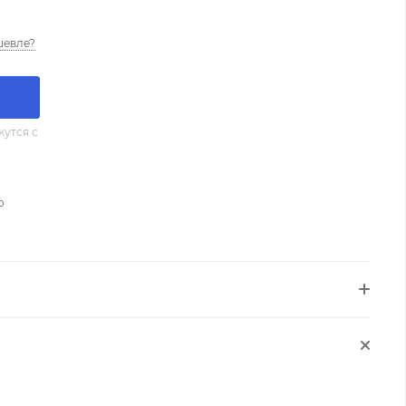
шевле?
утся с
о