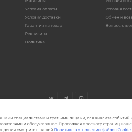
Магазины
Условия опл
Условия оплаты
Условия дос
Условия доставки
Обмен и воз
Гарантия на товар
Вопрос-отве
Реквизиты
Политика
ашими специалистами и третьими лицами, для анализа событий н
ьзователями и обслуживание. Продолжая просмотр страниц нашег
сведения смотрите в нашей
Политике в отношении файлов Cookie
.