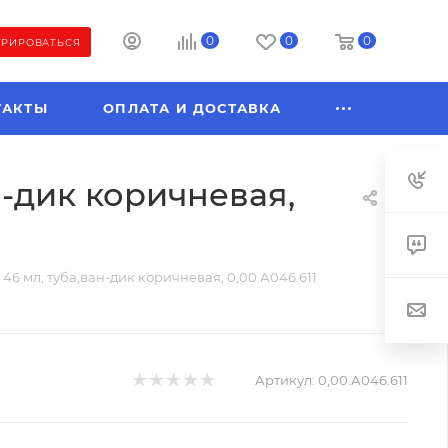
0
0
0
ТРИРОВАТЬСЯ
ТАКТЫ
ОПЛАТА И ДОСТАВКА
н-дик коричневая,
46 мл, туба,ван-дик коричневая, 0,00.А046.611
Артикул:
0,00.А046.611