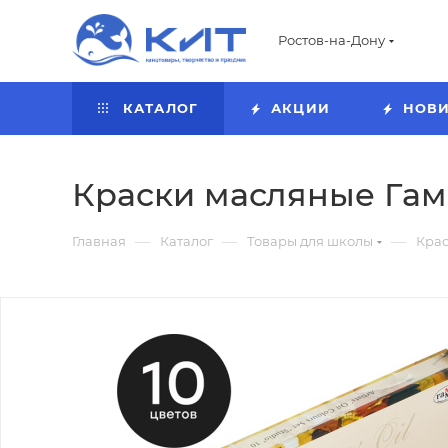
Ростов-на-Дону
КАТАЛОГ
АКЦИИ
НОВ
Краски масляные Гамма
—
—
—
Главная
Каталог
Товары для школы
Кра