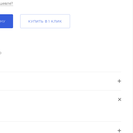
шевле?
ИНУ
КУПИТЬ В 1 КЛИК
о