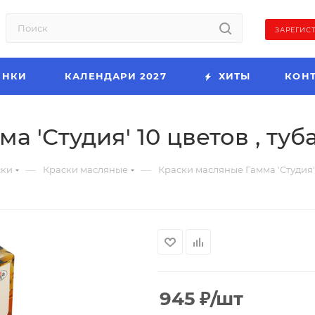
ЗАРЕГИС
ИНКИ
КАЛЕНДАРИ 2027
ХИТЫ
КОН
 'Студия' 10 цветов , туба
—
—
ски
Краски масляные
Краски масляные Гамма 'Студия' 1
945
₽
/шт