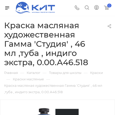
0
Краска масляная
художественная
Гамма 'Студия' , 46
мл ,туба , индиго
экстра, 0.00.А46.518
—
—
—
Главная
Каталог
Товары для школы
Краски
—
—
Краски масляные
Краска масляная художественная Гамма 'Студия' , 46 мл
,туба , индиго экстра, 0.00.А46.518