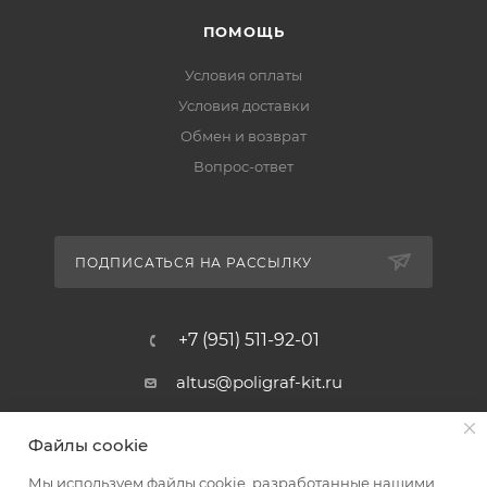
ПОМОЩЬ
Условия оплаты
Условия доставки
Обмен и возврат
Вопрос-ответ
ПОДПИСАТЬСЯ НА РАССЫЛКУ
+7 (951) 511-92-01
altus@poligraf-kit.ru
Магазин-склад ТЦ "Альтус"
Файлы cookie
Ростовская обл, Аксайский р-н,
пос. Янтарный, Малое Зеленое
Мы используем файлы cookie, разработанные нашими