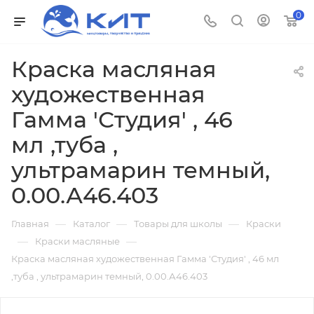
0
Краска масляная
художественная
Гамма 'Студия' , 46
мл ,туба ,
ультрамарин темный,
0.00.А46.403
—
—
—
Главная
Каталог
Товары для школы
Краски
—
—
Краски масляные
Краска масляная художественная Гамма 'Студия' , 46 мл
,туба , ультрамарин темный, 0.00.А46.403