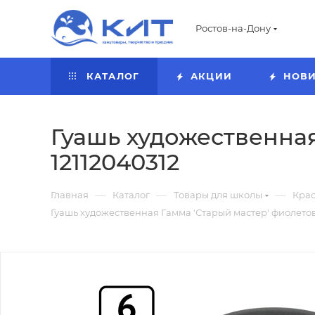
Ростов-на-Дону
КАТАЛОГ
АКЦИИ
НОВ
Гуашь художественная
12112040312
—
—
—
Главная
Каталог
Товары для школы
Кра
Гуашь художественная Гамма 'Старый мастер' фиолетова