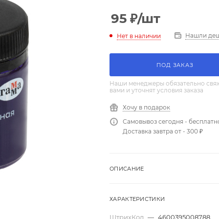
95
₽
/шт
Нашли де
Нет в наличии
ПОД ЗАКАЗ
Наши менеджеры обязательно свяж
вами и уточнят условия заказа
Хочу в подарок
Самовывоз сегодня - бесплатн
Доставка завтра от - 300 ₽
ОПИСАНИЕ
ХАРАКТЕРИСТИКИ
ШтрихКод
—
4600395008788