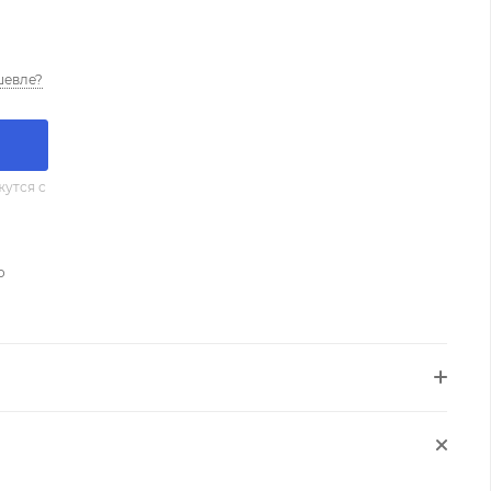
шевле?
утся с
о