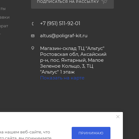
ПОДПИСАТЬСЯ НА РАССЫЛКУ
аты
тавки
+7 (951) 511-92-01
врат
т
altus@poligraf-kit.ru
Магазин-склад ТЦ "Альтус"
Ростовская обл, Аксайский
р-н, пос. Янтарный, Малое
Зеленое Кольцо, 3, ТЦ
"Альтус" 1 этаж
Показать на карте
а нашем веб-сайте, что
ПРИНИМАЮ
о сайта, вы принимаете