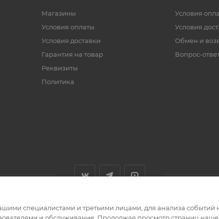
Магазины
Условия опл
Условия оплаты
Условия дос
Условия доставки
Обмен и воз
Гарантия на товар
Вопрос-отве
Реквизиты
Политика
ашими специалистами и третьими лицами, для анализа событий н
ьзователями и обслуживание. Продолжая просмотр страниц нашег