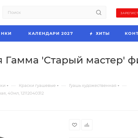
ЗАРЕГИС
ИНКИ
КАЛЕНДАРИ 2027
ХИТЫ
КОН
 Гамма 'Старый мастер' ф
—
—
—
ски
Краски гуашевые
Гуашь художественная
я, 40мл, 12112040312