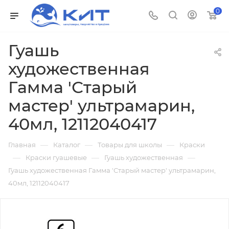
0
Гуашь
художественная
Гамма 'Старый
мастер' ультрамарин,
40мл, 12112040417
—
—
—
Главная
Каталог
Товары для школы
Краски
—
—
—
Краски гуашевые
Гуашь художественная
Гуашь художественная Гамма 'Старый мастер' ультрамарин,
40мл, 12112040417