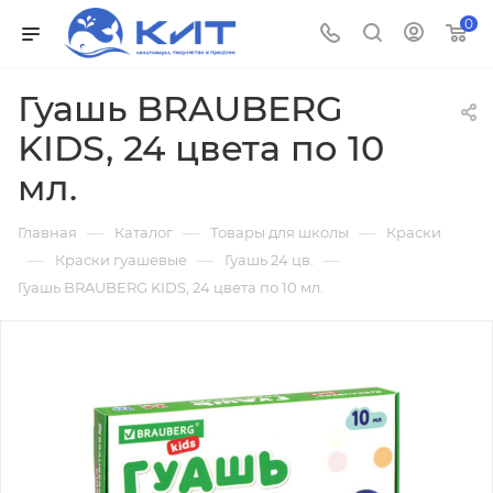
0
Гуашь BRAUBERG
KIDS, 24 цвета по 10
мл.
—
—
—
Главная
Каталог
Товары для школы
Краски
—
—
—
Краски гуашевые
Гуашь 24 цв.
Гуашь BRAUBERG KIDS, 24 цвета по 10 мл.