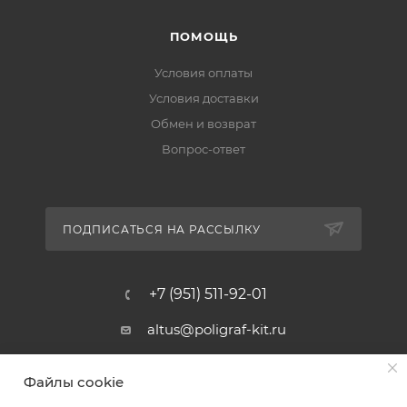
ПОМОЩЬ
Условия оплаты
Условия доставки
Обмен и возврат
Вопрос-ответ
ПОДПИСАТЬСЯ НА РАССЫЛКУ
+7 (951) 511-92-01
altus@poligraf-kit.ru
Магазин-склад ТЦ "Альтус"
Файлы cookie
Ростовская обл, Аксайский р-н,
пос. Янтарный, Малое Зеленое