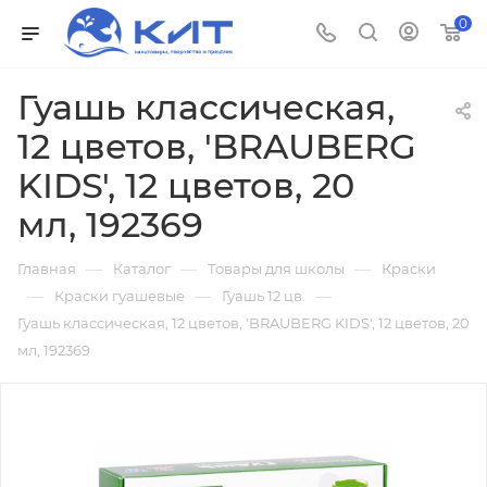
0
Гуашь классическая,
12 цветов, 'BRAUBERG
KIDS', 12 цветов, 20
мл, 192369
—
—
—
Главная
Каталог
Товары для школы
Краски
—
—
—
Краски гуашевые
Гуашь 12 цв.
Гуашь классическая, 12 цветов, 'BRAUBERG KIDS', 12 цветов, 20
мл, 192369