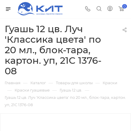
0
Гуашь 12 цв. Луч
'Классика цвета' по
20 мл., блок-тара,
картон. уп, 21С 1376-
08
—
—
—
Главная
Каталог
Товары для школы
Краски
—
—
—
Краски гуашевые
Гуашь 12 цв.
Гуашь 12 цв. Луч 'Классика цвета' по 20 мл., блок-тара, картон.
уп, 21С 1376-08