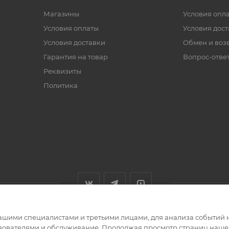
Магазины
Условия опл
Условия оплаты
Условия дос
Условия доставки
Обмен и воз
Гарантия на товар
Вопрос-отве
Реквизиты
Политика
ашими специалистами и третьими лицами, для анализа событий н
ьзователями и обслуживание. Продолжая просмотр страниц нашег