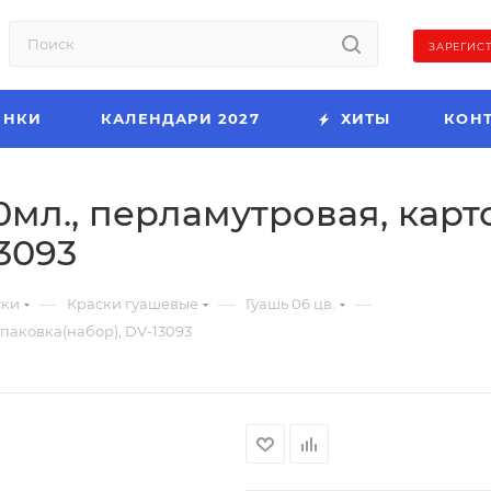
ЗАРЕГИС
ИНКИ
КАЛЕНДАРИ 2027
ХИТЫ
КОН
 60мл., перламутровая, кар
3093
—
—
—
ски
Краски гуашевые
Гуашь 06 цв.
 упаковка(набор), DV-13093