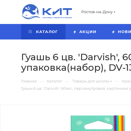
Ростов-на-Дону
КАТАЛОГ
АКЦИИ
НОВ
Гуашь 6 цв. 'Darvish',
упаковка(набор), DV-1
—
—
—
Главная
Каталог
Товары для школы
Кра
Гуашь 6 цв. 'Darvish', 60мл., перламутровая, картонная