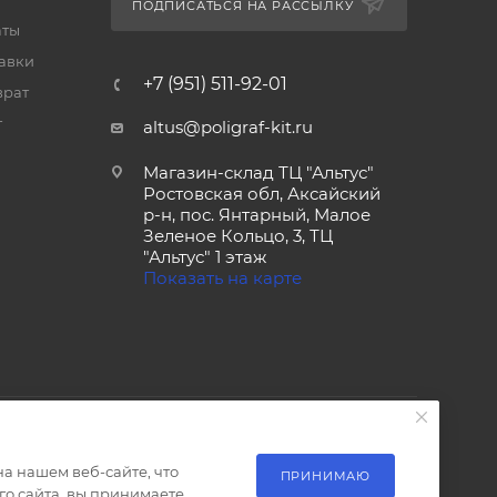
ПОДПИСАТЬСЯ НА РАССЫЛКУ
аты
тавки
+7 (951) 511-92-01
врат
т
altus@poligraf-kit.ru
Магазин-склад ТЦ "Альтус"
Ростовская обл, Аксайский
р-н, пос. Янтарный, Малое
Зеленое Кольцо, 3, ТЦ
"Альтус" 1 этаж
Показать на карте
а нашем веб-сайте, что
ПРИНИМАЮ
о сайта, вы принимаете