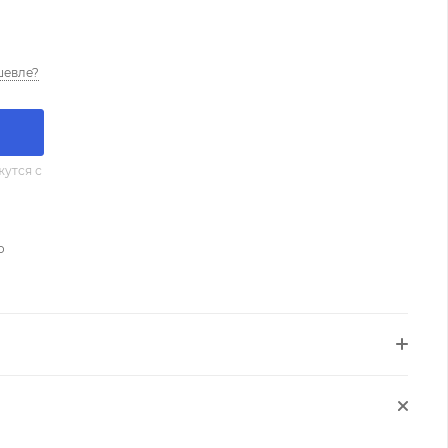
шевле?
утся с
о