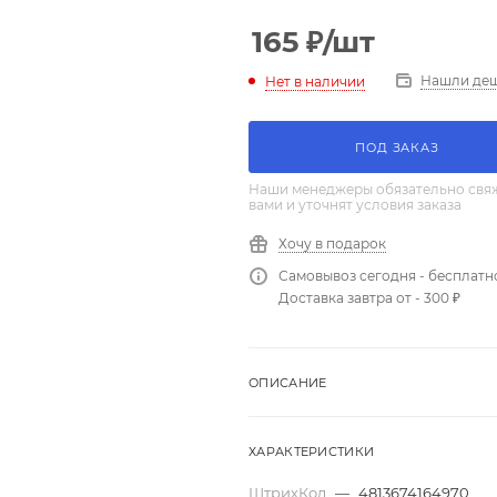
165
₽
/шт
Нашли де
Нет в наличии
ПОД ЗАКАЗ
Наши менеджеры обязательно свяж
вами и уточнят условия заказа
Хочу в подарок
Самовывоз сегодня - бесплатн
Доставка завтра от - 300 ₽
ОПИСАНИЕ
ХАРАКТЕРИСТИКИ
ШтрихКод
—
4813674164970