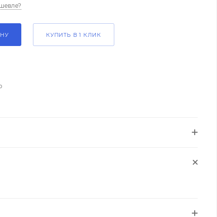
шевле?
ИНУ
КУПИТЬ В 1 КЛИК
о