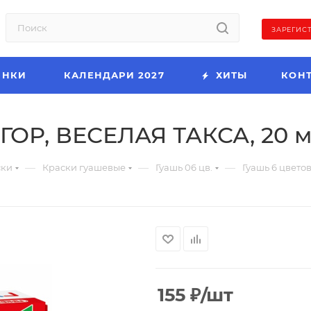
ЗАРЕГИС
ИНКИ
КАЛЕНДАРИ 2027
ХИТЫ
КОН
ГОР, ВЕСЕЛАЯ ТАКСА, 20 мл
—
—
—
ски
Краски гуашевые
Гуашь 06 цв.
Гуашь 6 цвето
155
₽
/шт