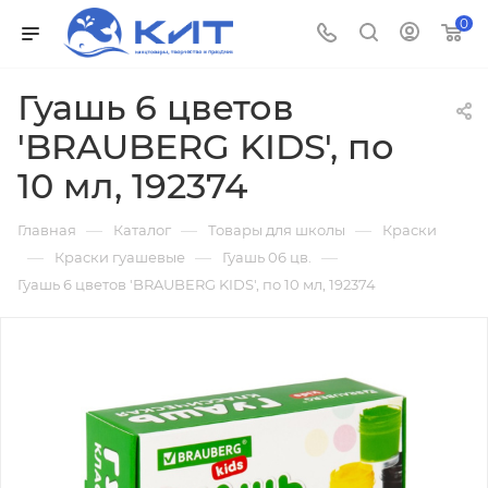
0
Гуашь 6 цветов
'BRAUBERG KIDS', по
10 мл, 192374
—
—
—
Главная
Каталог
Товары для школы
Краски
—
—
—
Краски гуашевые
Гуашь 06 цв.
Гуашь 6 цветов 'BRAUBERG KIDS', по 10 мл, 192374