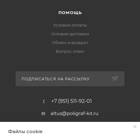
ПОМОЩЬ
Условия оплаты
Условия доставки
Обмен и возврат
Вопрос-ответ
ПОДПИСАТЬСЯ НА РАССЫЛКУ
+7 (951) 511-92-01
altus@poligraf-kit.ru
Магазин-склад ТЦ "Альтус"
Файлы cookie
Ростовская обл, Аксайский р-н,
пос. Янтарный, Малое Зеленое