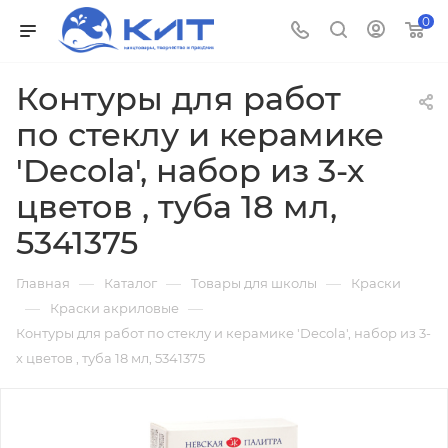
0
Контуры для работ
по стеклу и керамике
'Decola', набор из 3-х
цветов , туба 18 мл,
5341375
—
—
—
Главная
Каталог
Товары для школы
Краски
—
—
Краски акриловые
Контуры для работ по стеклу и керамике 'Decola', набор из 3-
х цветов , туба 18 мл, 5341375