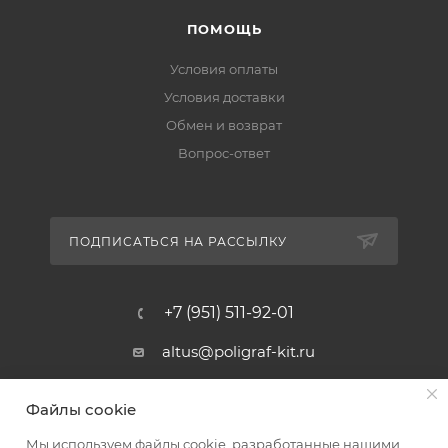
ПОМОЩЬ
Условия оплаты
Условия доставки
Обмен и возврат
Вопрос-ответ
ПОДПИСАТЬСЯ НА РАССЫЛКУ
+7 (951) 511-92-01
altus@poligraf-kit.ru
Магазин-склад ТЦ "Альтус"
Файлы cookie
Ростовская обл, Аксайский р-н,
пос. Янтарный, Малое Зеленое
Мы используем файлы cookie, разработанные нашими