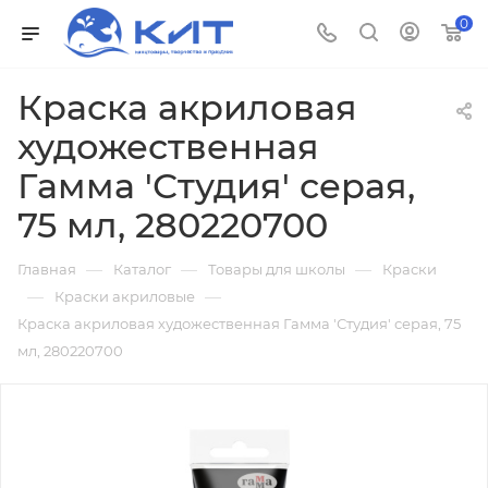
0
Краска акриловая
художественная
Гамма 'Студия' серая,
75 мл, 280220700
—
—
—
Главная
Каталог
Товары для школы
Краски
—
—
Краски акриловые
Краска акриловая художественная Гамма 'Студия' серая, 75
мл, 280220700