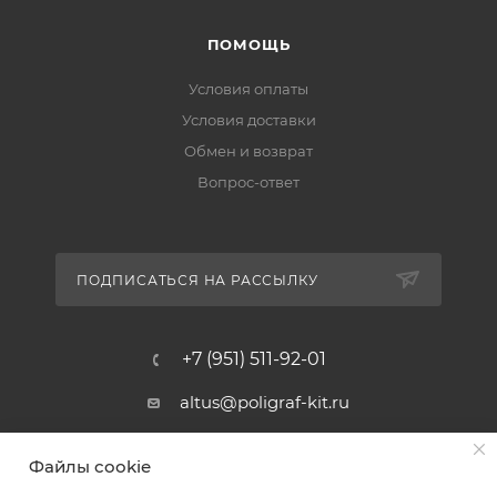
ПОМОЩЬ
Условия оплаты
Условия доставки
Обмен и возврат
Вопрос-ответ
ПОДПИСАТЬСЯ НА РАССЫЛКУ
+7 (951) 511-92-01
altus@poligraf-kit.ru
Магазин-склад ТЦ "Альтус"
Файлы cookie
Ростовская обл, Аксайский р-н,
пос. Янтарный, Малое Зеленое