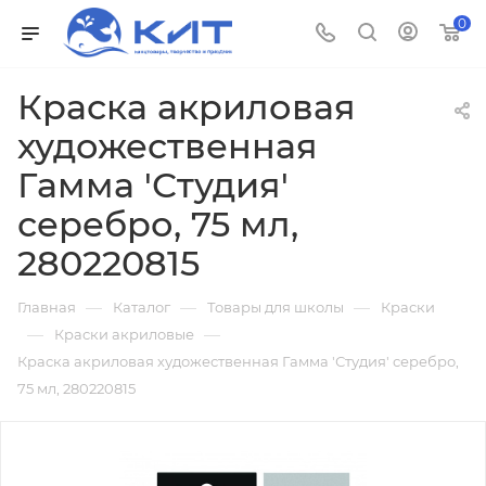
0
Краска акриловая
художественная
Гамма 'Студия'
серебро, 75 мл,
280220815
—
—
—
Главная
Каталог
Товары для школы
Краски
—
—
Краски акриловые
Краска акриловая художественная Гамма 'Студия' серебро,
75 мл, 280220815