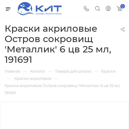
0
Краски акриловые
Остров сокровищ
'Металлик' 6 цв 25 мл,
191691
—
—
—
Главная
Каталог
Товары для школы
Краски
—
—
Краски акриловые
Краски акриловые Остров сокровищ 'Металлик' 6 цв 25 мл,
191691