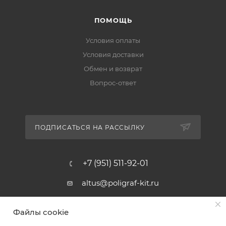
ПОМОЩЬ
Условия оплаты
Условия доставки
Обмен и возврат
Вопрос-ответ
ПОДПИСАТЬСЯ НА РАССЫЛКУ
+7 (951) 511-92-01
altus@poligraf-kit.ru
Магазин-склад ТЦ "Альтус"
Файлы cookie
Ростовская обл, Аксайский р-н,
пос. Янтарный, Малое Зеленое